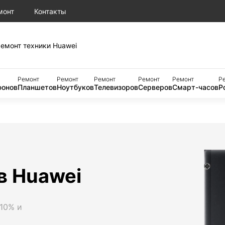
монт
Контакты
емонт техники Huawei
Ремонт
Ремонт
Ремонт
Ремонт
Ремонт
Р
онов
Планшетов
Ноутбуков
Телевизоров
Серверов
Смарт-часов
Р
в Huawei
 10% и