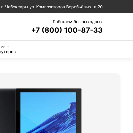
г. Чебоксары ул. Композиторов Воробьёвых, д.20
Работаем без выходных
+7 (800) 100-87-33
емонт
оутеров